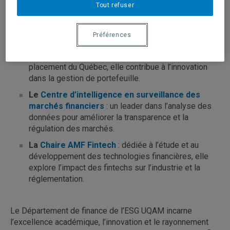
dans le domaine de la finance.
Tout refuser
Des unités de recherche de renommée
internationale
Préférences
La
Chaire de recherche en gestion de
portefeuille
: soutenue par la Caisse de dépôt et
placement du Québec, elle contribue à l’innovation
dans la gestion de portefeuille.
Le
Centre d’intelligence en surveillance des
marchés financiers
: un leader dans l’analyse des
données pour améliorer la transparence et la
régulation des marchés.
La
Chaire AMF Fintech
: dédiée à l’étude et au
développement des technologies financières, elle
explore l’impact des fintechs sur l’industrie et la
réglementation.
Le Département de finance de l’ESG UQAM incarne
l’excellence académique, l’innovation et le rayonnement