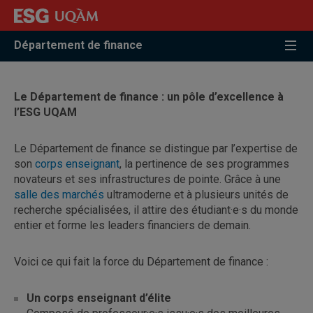
Accéder
Accéder
Accéder
à
au
à
la
menu
la
Département de finance
recherche
pricipal
zone
centrale
Le Département de finance : un pôle d’excellence à
l’ESG UQAM
Le Département de finance se distingue par l’expertise de
son
corps enseignant
, la pertinence de ses programmes
novateurs et ses infrastructures de pointe. Grâce à une
salle des marchés
ultramoderne et à plusieurs unités de
recherche spécialisées, il attire des étudiant·e·s du monde
entier et forme les leaders financiers de demain.
Voici ce qui fait la force du Département de finance :
Un corps enseignant d’élite